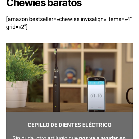
Chewies baratos
[amazon bestseller=»chewies invisalign» items=»4″
grid=»2″]
CEPILLO DE DIENTES ELÉCTRICO
Sin duda, otro artilugio que
nos va a ayudar en