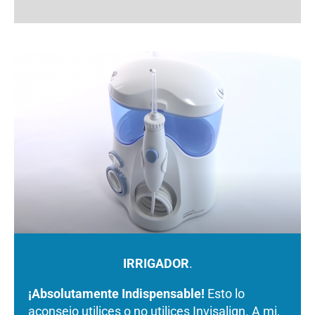
IRRIGADOR
.
¡Absolutamente Indispensable!
Esto lo
aconsejo utilices o no utilices Invisalign. A mi,