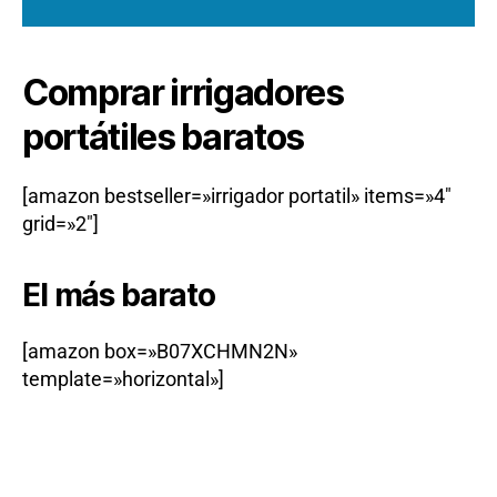
Comprar irrigadores
portátiles baratos
[amazon bestseller=»irrigador portatil» items=»4″
grid=»2″]
El más barato
[amazon box=»B07XCHMN2N»
template=»horizontal»]