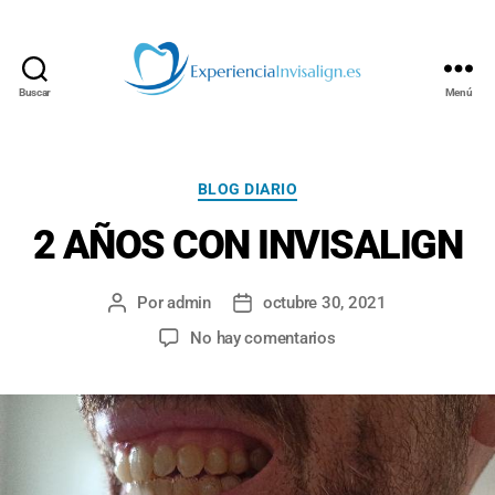
Buscar
Menú
INVISALIGN
Categorías
BLOG DIARIO
2 AÑOS CON INVISALIGN
Por
admin
octubre 30, 2021
Autor
Fecha
de
de
en
No hay comentarios
la
la
2
entrada
entrada
AÑOS
CON
INVISALIGN