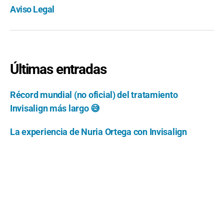
Aviso Legal
Últimas entradas
Récord mundial (no oficial) del tratamiento
Invisalign más largo 😅
La experiencia de Nuria Ortega con Invisalign
La experiencia de Mónica con Invisalign
Se me mueve un diente con el tratamiento
Invisalign
¿Qué hacer si tu alineador no encaja?