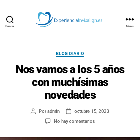
Buscar
Menú
INVISALIGN
Categorías
BLOG DIARIO
Nos vamos a los 5 años
con muchísimas
novedades
Por
admin
octubre 15, 2023
Autor
Fecha
de
de
en
No hay comentarios
la
la
Nos
entrada
entrada
vamos