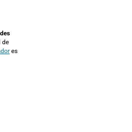
ndes
d de
ador
es