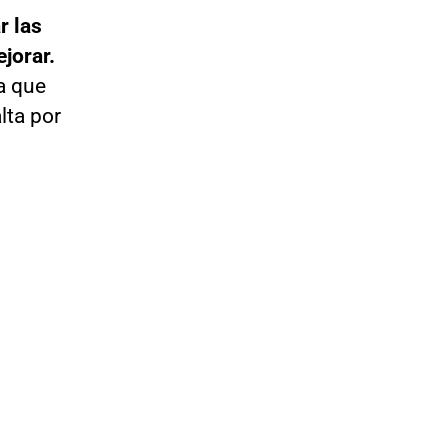
r las
jorar.
a que
lta por