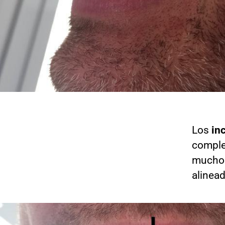
Los
in
complet
mucho 
alinead