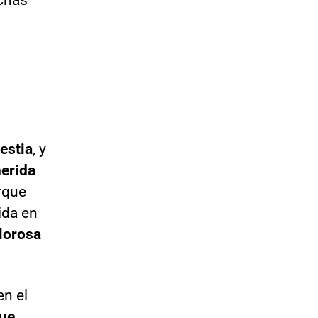
estia
, y
herida
orque
ida en
lorosa
en el
ue