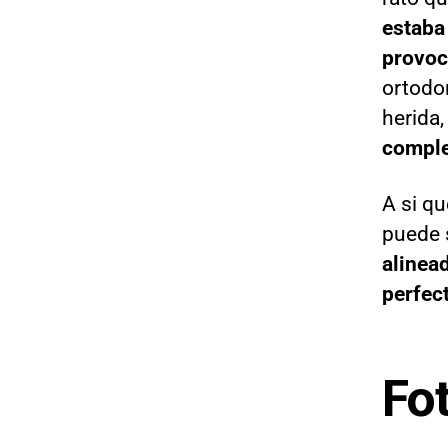
estaba
provoc
ortodon
herida
comple
A si qu
puede 
alinea
perfec
Fo