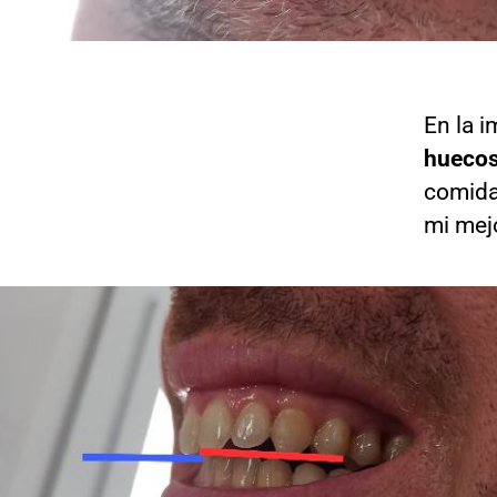
En la i
huecos
comida
mi mej