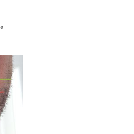
en
os
Refinamientos
8-
9-
10-
11-
12-
13
y
14