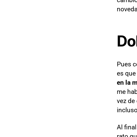
noveda
Dol
Pues c
es que 
en la m
me habí
vez de 
inclus
Al fina
rato qu