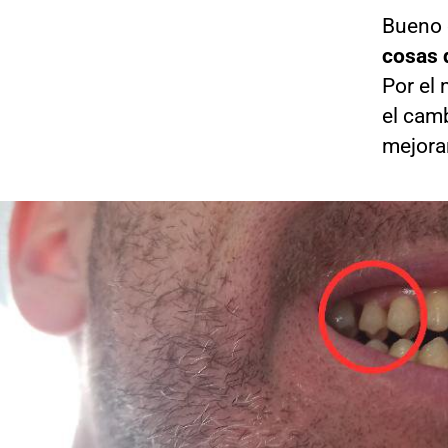
Bueno c
cosas q
Por el 
el camb
mejora