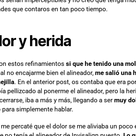
des que contaros en tan poco tiempo.
or y herida
on estos refinamientos
si que he tenido una mol
al no encajarme bien el alineador,
me salió una 
ejilla
. En el anterior post, os contaba que era p
a pellizcado al ponerme el alineador, pero la her
cerrarse, iba a más y más, llegando a ser
muy do
o para simplemente hablar.
l me percaté que el dolor se me aliviaba un poco 
e no tenía el alineador de Invisalign puesto.
Lo q