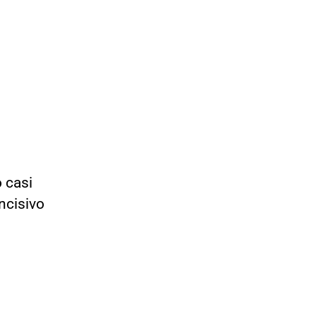
o casi
ncisivo