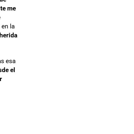
ste me
e
 en la
 herida
as esa
de el
r