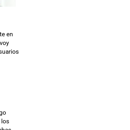
te en
 voy
suarios
ngo
 los
chas