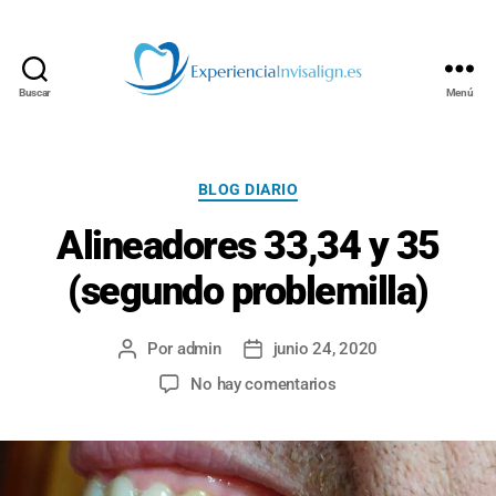
Buscar
Menú
INVISALIGN
Categorías
BLOG DIARIO
Alineadores 33,34 y 35
(segundo problemilla)
Por
admin
junio 24, 2020
Autor
Fecha
de
de
en
No hay comentarios
la
la
Alineadores
entrada
entrada
33,34
y
35