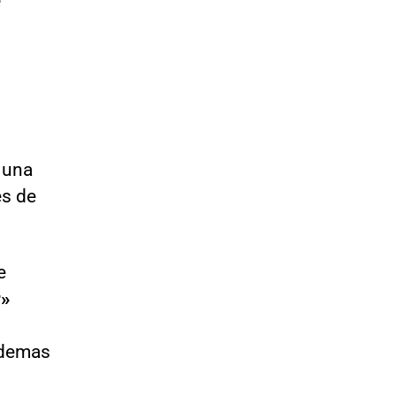
, una
es de
e
r»
ademas
n