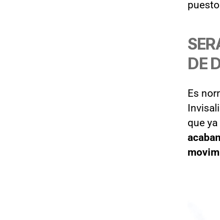
puesto
SER
DE 
Es norm
Invisa
que ya
acaban
movim