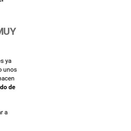
MUY
es ya
o unos
 hacen
odo de
r a
.