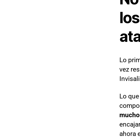
lo
at
Lo pri
vez res
Invisa
Lo que
compos
mucho
encaja
ahora 