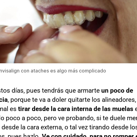
Invisalign con ataches es algo más complicado
stos días, pues tendrás que armarte
un poco de
cia
, porque te va a doler quitarte los alineadores, 
mal es
tirar desde la cara interna de las muelas
e
o poco a poco, pero ve probando, si te duele m
 desde la cara externa, o tal vez tirando desde lo
os, pues hazlo.
Ve con cuidado, para no romper 