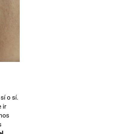
sí o sí.
 ir
enos
s
el