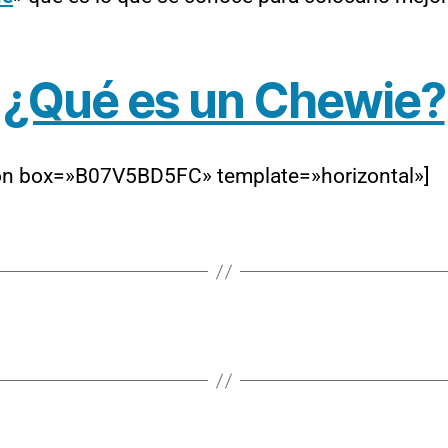
¿Qué es un Chewie?
n box=»B07V5BD5FC» template=»horizontal»]