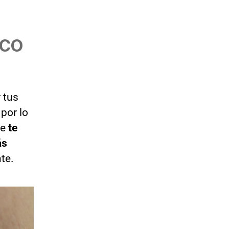
OCO
 tus
 por lo
ue
te
ás
te.