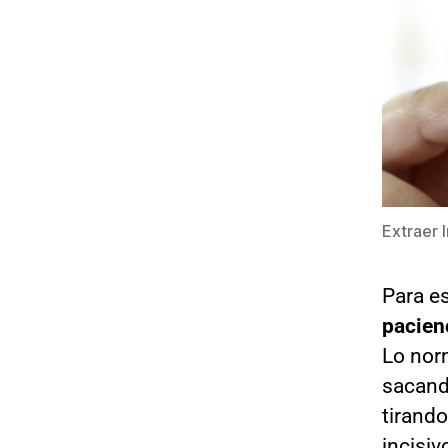
Extraer 
Para e
pacien
Lo nor
sacand
tirando
incisiv