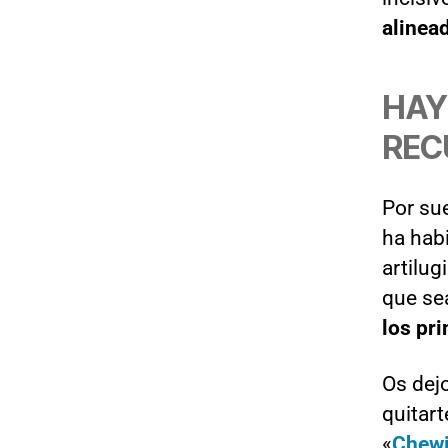
alinea
HAY
REC
Por sue
ha hab
artilug
que se
los pr
Os dejo
quitart
«
Chew