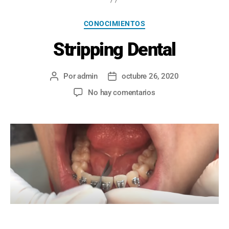
Categorías
CONOCIMIENTOS
Stripping Dental
Por
admin
octubre 26, 2020
Autor
Fecha
de
de
en
No hay comentarios
la
la
Stripping
entrada
entrada
Dental