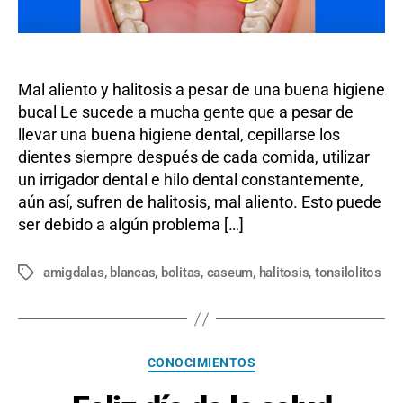
las
anginas
Mal aliento y halitosis a pesar de una buena higiene
bucal Le sucede a mucha gente que a pesar de
llevar una buena higiene dental, cepillarse los
dientes siempre después de cada comida, utilizar
un irrigador dental e hilo dental constantemente,
aún así, sufren de halitosis, mal aliento. Esto puede
ser debido a algún problema […]
amigdalas
,
blancas
,
bolitas
,
caseum
,
halitosis
,
tonsilolitos
Etiquetas
Categorías
CONOCIMIENTOS