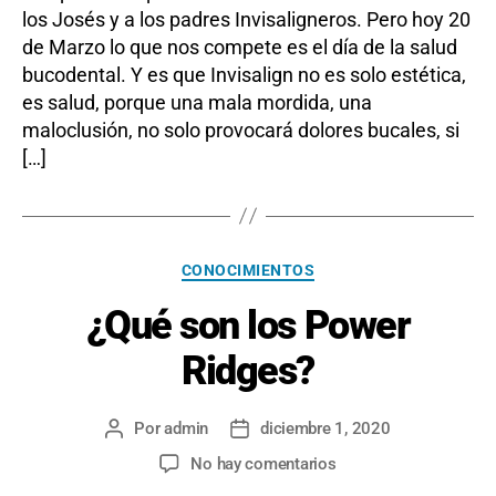
los Josés y a los padres Invisaligneros. Pero hoy 20
de Marzo lo que nos compete es el día de la salud
bucodental. Y es que Invisalign no es solo estética,
es salud, porque una mala mordida, una
maloclusión, no solo provocará dolores bucales, si
[…]
Categorías
CONOCIMIENTOS
¿Qué son los Power
Ridges?
Por
admin
diciembre 1, 2020
Autor
Fecha
de
de
en
No hay comentarios
la
la
¿Qué