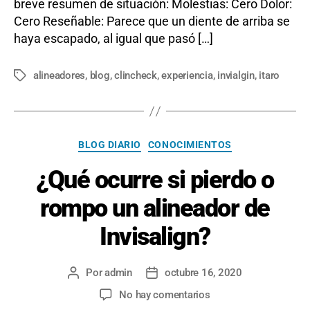
breve resumen de situación: Molestias: Cero Dolor:
Cero Reseñable: Parece que un diente de arriba se
haya escapado, al igual que pasó […]
alineadores
,
blog
,
clincheck
,
experiencia
,
invialgin
,
itaro
Etiquetas
Categorías
BLOG DIARIO
CONOCIMIENTOS
¿Qué ocurre si pierdo o
rompo un alineador de
Invisalign?
Por
admin
octubre 16, 2020
Autor
Fecha
de
de
en
No hay comentarios
la
la
¿Qué