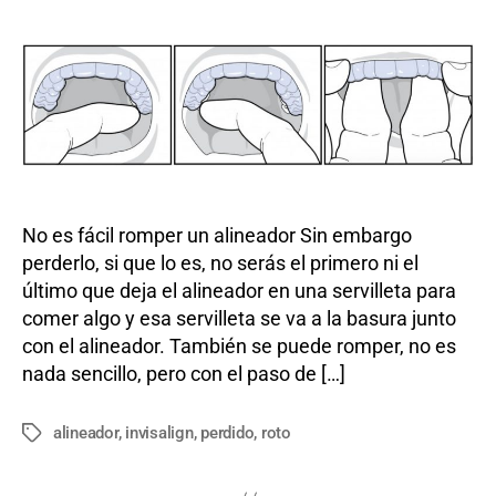
entrada
entrada
ocurre
si
pierdo
o
rompo
un
alineador
de
Invisalign?
No es fácil romper un alineador Sin embargo
perderlo, si que lo es, no serás el primero ni el
último que deja el alineador en una servilleta para
comer algo y esa servilleta se va a la basura junto
con el alineador. También se puede romper, no es
nada sencillo, pero con el paso de […]
alineador
,
invisalign
,
perdido
,
roto
Etiquetas