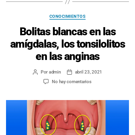
Categorías
CONOCIMIENTOS
Bolitas blancas en las
amígdalas, los tonsilolitos
en las anginas
Por
admin
abril 23, 2021
Autor
Fecha
de
de
en
No hay comentarios
la
la
Bolitas
entrada
entrada
blancas
en
las
amígdalas,
los
tonsilolitos
en