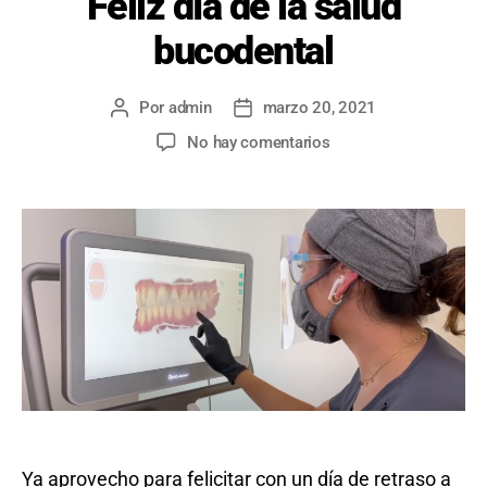
Feliz día de la salud
bucodental
Por
admin
marzo 20, 2021
Autor
Fecha
de
de
en
No hay comentarios
la
la
Feliz
entrada
entrada
día
de
la
salud
bucodental
Ya aprovecho para felicitar con un día de retraso a