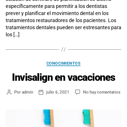
específicamente para permitir a los dentistas
prever y planificar el movimiento dental en los
tratamientos restauradores de los pacientes. Los
tratamientos dentales pueden ser estresantes para
los […]
Categorías
CONOCIMIENTOS
Invisalign en vacaciones
en
Por
admin
julio 6, 2021
No hay comentarios
Autor
Fecha
Inv
de
de
en
la
la
vac
entrada
entrada