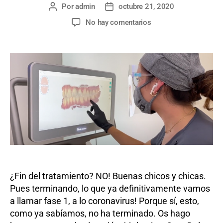
Por
admin
octubre 21, 2020
Autor
Fecha
de
de
en
No hay comentarios
la
la
Alineadores
entrada
entrada
48,
49,
50
y
51.
Escaner
iTero
¿Fin del tratamiento? NO! Buenas chicos y chicas.
Pues terminando, lo que ya definitivamente vamos
a llamar fase 1, a lo coronavirus! Porque sí, esto,
como ya sabíamos, no ha terminado. Os hago