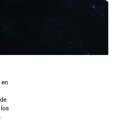
l en
 de
 los
s