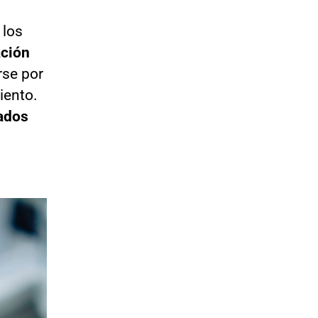
 los
ación
rse por
iento.
tados