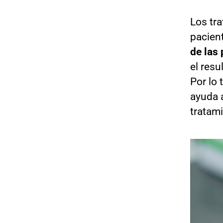
Los tr
pacient
de las
el resu
Por lo 
ayuda a
tratam