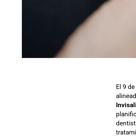
El 9 de
alinead
Invisa
planifi
dentist
tratam