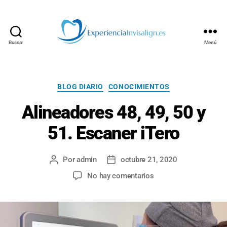
Buscar
Menú
INVISALIGN
Categorías
BLOG DIARIO
CONOCIMIENTOS
Alineadores 48, 49, 50 y
51. Escaner iTero
Por
admin
octubre 21, 2020
Autor
Fecha
de
de
en
No hay comentarios
la
la
Alineadores
entrada
entrada
48,
49,
50