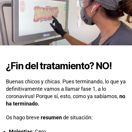
y
51.
Escaner
iTero
¿Fin del tratamiento? NO!
Buenas chicos y chicas. Pues terminando, lo que ya
definitivamente vamos a llamar fase 1, a lo
coronavirus! Porque sí, esto, como ya sabíamos,
no
ha terminado.
Os hago breve
resumen
de situación:
Molestias
: Cero