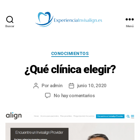
Buscar
Menú
INVISALIGN
Categorías
CONOCIMIENTOS
¿Qué clínica elegir?
Por
admin
junio 10, 2020
Autor
Fecha
de
de
en
No hay comentarios
la
la
¿Qué
entrada
entrada
clínica
elegir?