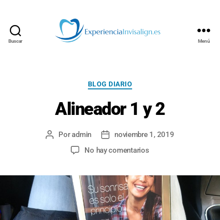
Buscar
Menú
INVISALIGN
Categorías
BLOG DIARIO
Alineador 1 y 2
Por
admin
noviembre 1, 2019
Autor
Fecha
de
de
en
No hay comentarios
la
la
Alineador
entrada
entrada
1
y
2