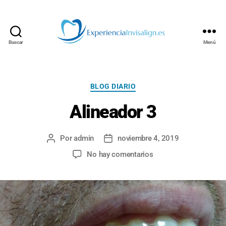
Buscar
Menú
INVISALIGN
Categorías
BLOG DIARIO
Alineador 3
Por
admin
noviembre 4, 2019
Autor
Fecha
de
de
en
No hay comentarios
la
la
Alineador
entrada
entrada
3