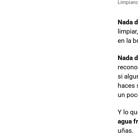
Limpiand
Nada d
limpiar
en la b
Nada d
reconoz
si algu
haces 
un poco
Y lo qu
agua fr
uñas.