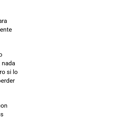
ara
mente
o
a nada
o si lo
perder
con
as