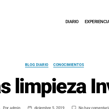
DIARIO
EXPERIENCI
Categorías
BLOG DIARIO
CONOCIMIENTOS
as limpieza In
Por
admin
diciembre 5, 2019
No hay comentari
Autor
Fecha