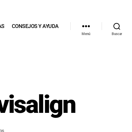
AS
CONSEJOS Y AYUDA
Menú
Buscar
visalign
en
os